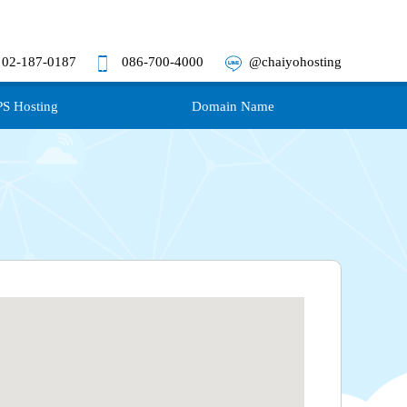
02-187-0187
086-700-4000
@chaiyohosting
S Hosting
Domain Name